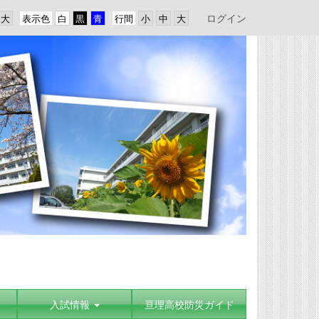
ログイン
表示色
行間
入試情報
亘理高校防災ガイド