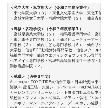
＜私立大学・私立短大＞（令和７年度卒業生）
・東北学院大学（３）・東北文化学園大学・東北工業大
・宮城学院女子大学・尚絅学院大学（２）・仙台青葉学
＜専修・各種学校＞（令和７年度卒業生）
・宮城県農業大学校（２）・相馬看護専門学校・宮城県
・東北電子専門学校（２）・仙台ビューティーアート専門
門学校（３）・仙台こども専門学校（５）・仙台リゾー
大学校・仙台ECO動物海洋専門学校・仙台スクールオ
福祉専門学校・仙台ウエディング＆ブライダル専門学校
ヘアメイク専門学校・宮城県高等歯科衛生士学院・仙台
動物看護学院（２）
＜就職＞（過去３年間）
Astemo㈱・TOYO TIRE㈱仙台工場・日本郵便㈱ 
製紙㈱ 岩沼工場・丸藤シートパイル㈱ ・㈱PALTAC
カーレンタルソリューション・トヨタ自動車東日本㈱・
製粉㈱・フレスコ㈱・㈱福島ニチアス・弘進ゴム㈱・マ
・㈱ホットマン・㈱フクベイフーズ・㈱ホテル佐勘・㈱