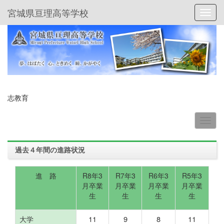
宮城県亘理高等学校
Toggl
志教育
過去４年間の進路状況
進 路
R8年3
R7年3
R6年3
R5年3
月卒業
月卒業
月卒業
月卒業
生
生
生
生
11
9
8
11
大学