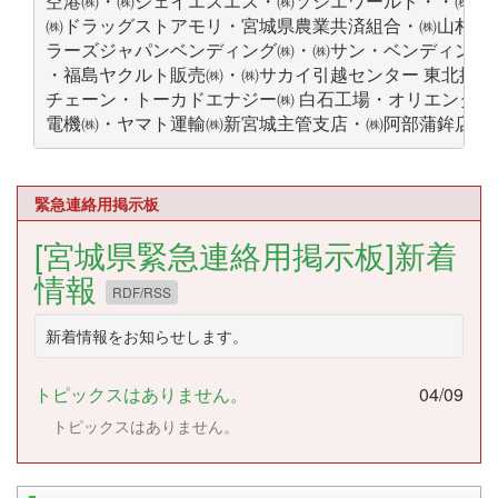
空港㈱・㈱ジェイエスエス・㈱ソシエワールド・・㈱デ
㈱ドラッグストアモリ・宮城県農業共済組合・㈱山村 
ラーズジャパンベンディング㈱・㈱サン・ベンディング東
・福島ヤクルト販売㈱・㈱サカイ引越センター 東北推進
チェーン・トーカドエナジー㈱ 白石工場・オリエンタル
電機㈱・ヤマト運輸㈱新宮城主管支店・㈱阿部蒲鉾店・㈱
緊急連絡用掲示板
[宮城県緊急連絡用掲示板]新着
情報
RDF/RSS
新着情報をお知らせします。
トピックスはありません。
04/09
トピックスはありません。