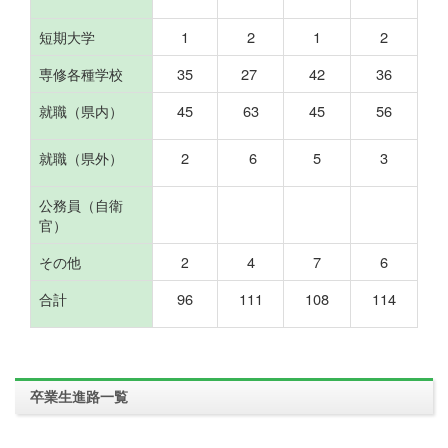
1
2
1
2
短期大学
35
27
42
36
専修各種学校
45
63
45
56
就職（県内）
2
6
5
3
就職（県外）
公務員（自衛
官）
4
7
6
その他
2
96
111
108
114
合計
卒業生進路一覧