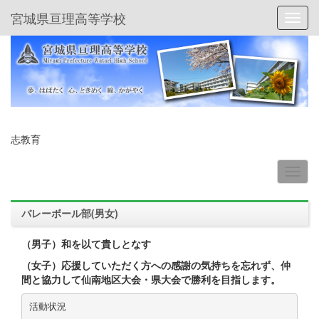
宮城県亘理高等学校
Toggl
志教育
バレーボール部(男女)
（男子）和を以て貴しとなす
（女子）応援していただく方への感謝の気持ちを忘れず、仲
間と協力して仙南地区大会・県大会で勝利を目指します。
活動状況