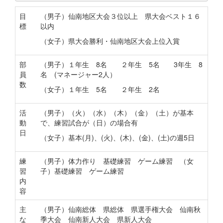
目
（男子）仙南地区大会３位以上 県大会ベスト１６
標
以内
（女子）県大会勝利・仙南地区大会上位入賞
部
（男子）１年生 8名 ２年生 5名 3年生 8
員
名 (マネージャー2人）
数
（女子）１年生 5名 ２年生 2名
活
（男子）（火）（水）（木）（金）（土）が基本
動
で、練習試合が（日）の場合有
日
（女子）基本(月)、(火)、(木)、(金)、(土)の週5日
練
（男子）体力作り 基礎練習 ゲーム練習 （女
習
子）基礎練習 ゲーム練習
内
容
主
（男子）仙南総体 県総体 県選手権大会 仙南秋
な
季大会 仙南新人大会 県新人大会