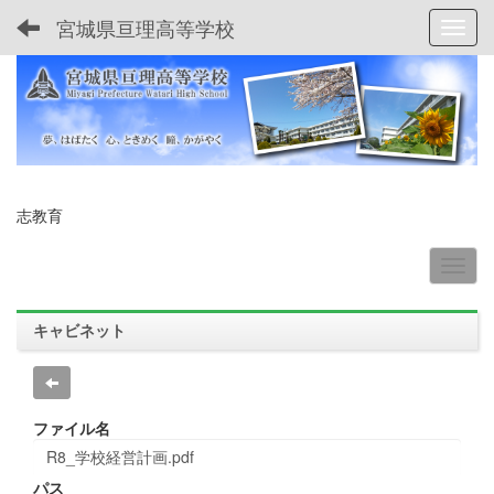
宮城県亘理高等学校
Toggl
志教育
キャビネット
ファイル名
R8_学校経営計画.pdf
パス