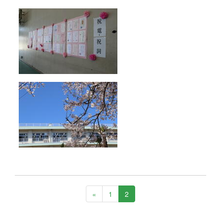
«
1
2