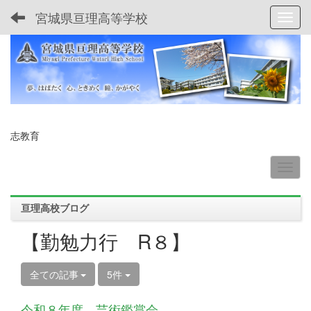
宮城県亘理高等学校
Toggl
志教育
亘理高校ブログ
【勤勉力行 R８】
全ての記事
5件
令和８年度 芸術鑑賞会